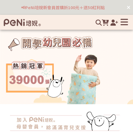
嬰兒床墊推薦｜PeNi 培婗 — 台灣氣候專屬．涼感透氣無毒床墊
📢PeNi培婗新會員首購折100元＋送50紅利點
專家