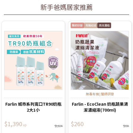
新手爸媽居家推薦
醫師研發
有機認證
高效濃縮
無毒有機 | 醫師研發
Farlin 城市系列寬口TR90奶瓶
Farlin - EcoClean 奶瓶蔬果清
2大1小
潔濃縮液(700ml)
$1,390
$260
$2,024
$330