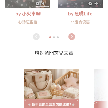
by 小火車🚂
by 魚嘴Life
心動這裡看
👀組合優惠
培婗熱門育兒文章