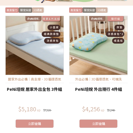
高支撐力
居家床寢
3D透氣
高支撐力
居家床寢
3D透氣
居家外出必備｜高支撐、3D循環透氣
外出必備｜3D循環透氣、可機洗
PeNi培婗 居家外出全包 3件組
PeNi培婗 外出隨行 4件組
$5,180
$4,256
$7,520
$5,248
立即搶購
立即搶購