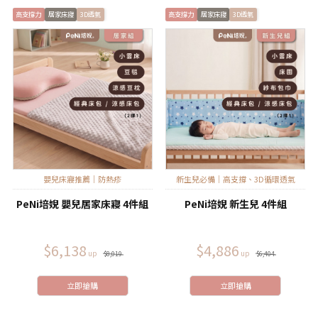
高支撐力
居家床寢
3D透氣
高支撐力
居家床寢
3D透氣
嬰兒床寢推薦｜防熱疹
新生兒必備｜高支撐、3D循環透氣
PeNi培婗 嬰兒居家床寢 4件組
PeNi培婗 新生兒 4件組
$6,138
$4,886
$8,019
$6,404
立即搶購
立即搶購