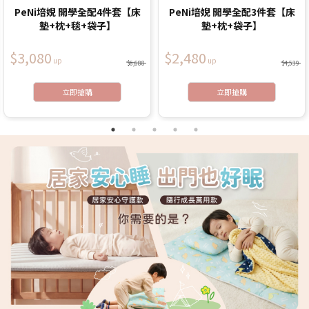
PeNi培婗 開學全配4件套【床
PeNi培婗 開學全配3件套【床
墊+枕+毯+袋子】
墊+枕+袋子】
$3,080
$2,480
$6,688
$4,539
立即搶購
立即搶購