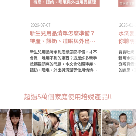
2026-07-07
2026-01-
新生兒用品清單怎麼準備？
水洗嬰
待產、餵奶、睡眠與外出用
你聰明
品整理
+ 洗
新生兒用品清單到底該怎麼準備，才不
寶寶吐奶、
會買一堆用不到的東西？這是許多新手
新可水洗
爸媽最頭痛的問題。本文會依照待產、
分辨真假
餵奶、睡眠、外出與清潔等使用情境，
的迷思。
幫你分出「必買」與「可延後購買」的
實測 Pe
品項，讓你聰明控制預算、避免重複採
墊，全件
購，也不再被琳瑯滿目的母嬰用品綁
乾淨的睡
架。
超過5萬個家庭使用培婗產品!!