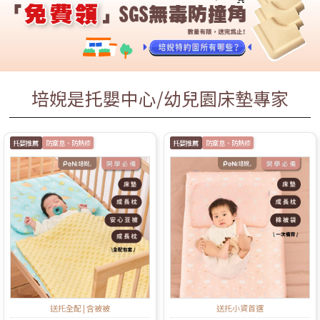
培婗是托嬰中心/幼兒園床墊專家
托嬰推薦
防窒息、防熱疹
托嬰推薦
防窒息、防熱疹
送托全配 | 含被被
送托小資首選